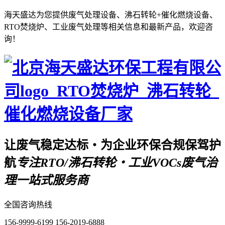
海天盛达为您提供废气处理设备、沸石转轮+催化燃烧设备、
RTO焚烧炉、工业废气处理等相关信息和最新产品，欢迎咨
询！
让废气稳定达标・为企业环保合规保驾护
航
专注RTO/沸石转轮・工业VOCs废气治
理一站式服务商
全国咨询热线
156-9999-6199
156-2019-6888