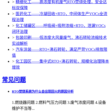
>
精细化工——高浓度有机废气RTO焚烧处理，安全达
标双保障
>
医药化工——冷凝回收+RTO，中间体生产VOCs全流
程治理
>
化工储罐区——呼吸阀+吸附浓缩+RTO，泄漏VOCs
闭环治理
>
包装印刷——低浓度大风量废气，沸石转轮浓缩技术
实战解析
>
汽车涂装——RTO+沸石转轮，满足严苛VOCs排放限
值
>
化工园区——集中式RTO+沸石转轮，规模化治理降本
增效
常见问题
RTO焚烧系统为什么会出现回火的原因分析
1.燃烧器问题 2.燃料气压力问题 3.废气浓度问题 4.设备
维护不当等...