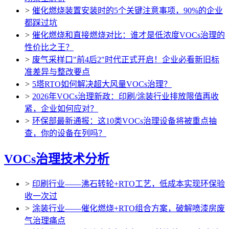
>
催化燃烧装置安装时的5个关键注意事项，90%的企业
都踩过坑
>
催化燃烧和直接燃烧对比：谁才是低浓度VOCs治理的
性价比之王？
>
废气采样口"前4后2"时代正式开启！企业必看新旧标
准差异与整改要点
>
5塔RTO如何解决超大风量VOCs治理？
>
2026年VOCs治理新政：印刷/涂装行业排放限值再收
紧，企业如何应对？
>
环保部最新通报：这10类VOCs治理设备将被重点抽
查，你的设备在列吗？
VOCs治理技术分析
>
印刷行业——沸石转轮+RTO工艺，低成本实现环保验
收一次过
>
涂装行业——催化燃烧+RTO组合方案，破解喷漆房废
气治理痛点