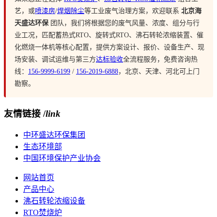
艺，或
喷漆房
/
焊烟除尘
等工业废气治理方案，欢迎联系
北京海
天盛达环保
团队，我们将根据您的废气风量、浓度、组分与行
业工况，匹配蓄热式RTO、旋转式RTO、沸石转轮浓缩装置、催
化燃烧一体机等核心配置，提供方案设计、报价、设备生产、现
场安装、调试运维与第三方
达标验收
全流程服务，免费咨询热
线：
156-9999-6199
/
156-2019-6888
，北京、天津、河北可上门
勘察。
友情链接 /
link
中环盛达环保集团
生态环境部
中国环境保护产业协会
网站首页
产品中心
沸石转轮浓缩设备
RTO焚烧炉