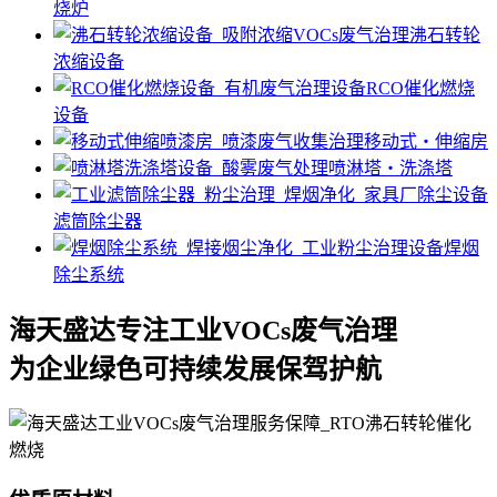
烧炉
沸石转轮
浓缩设备
RCO催化燃烧
设备
移动式・伸缩房
喷淋塔・洗涤塔
滤筒除尘器
焊烟
除尘系统
海天盛达专注工业VOCs废气治理
为企业绿色可持续发展保驾护航