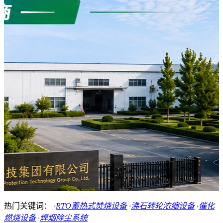
热门关键词：
·
RTO蓄热式焚烧设备
·
沸石转轮浓缩设备
·
催化
燃烧设备
·
焊烟除尘系统